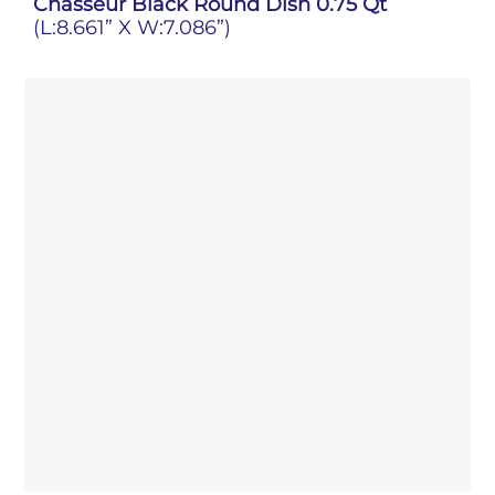
Chasseur Black Round Dish 0.75 Qt
(L:8.661” X W:7.086”)