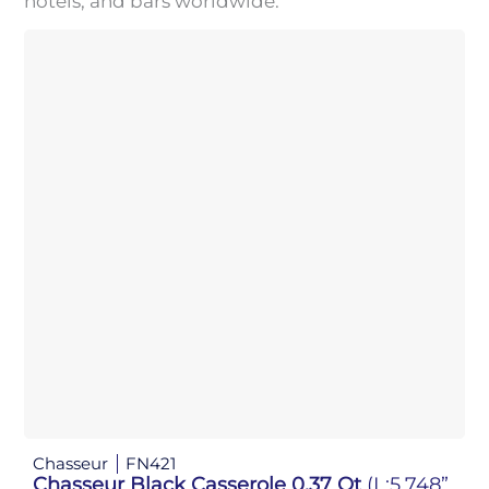
hotels, and bars worldwide.
Chasseur
FN421
Chasseur Black Casserole 0.37 Qt
(L:5.748”