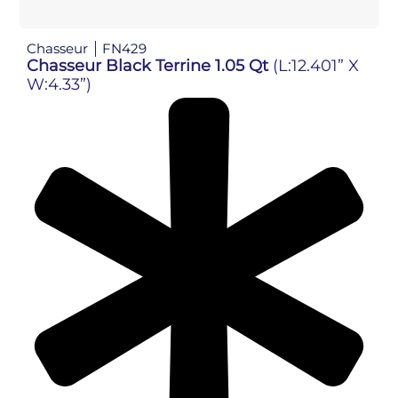
Chasseur
FN429
Chasseur Black Terrine 1.05 Qt
(L:12.401” X
W:4.33”)